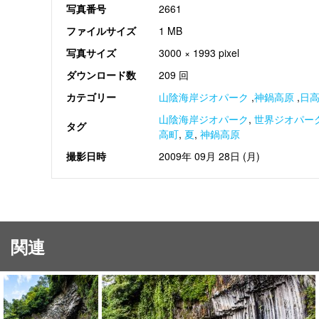
写真番号
2661
ファイルサイズ
1 MB
写真サイズ
3000 × 1993 pixel
ダウンロード数
209 回
カテゴリー
山陰海岸ジオパーク
,
神鍋高原
,
日
山陰海岸ジオパーク
,
世界ジオパー
タグ
高町
,
夏
,
神鍋高原
撮影日時
2009年 09月 28日 (月)
関連