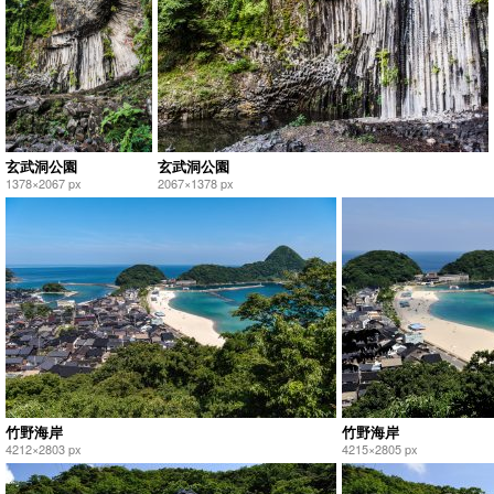
玄武洞公園
玄武洞公園
1378×2067 px
2067×1378 px
竹野海岸
竹野海岸
4212×2803 px
4215×2805 px