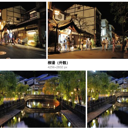
柳湯（外観）
4256×2832 px