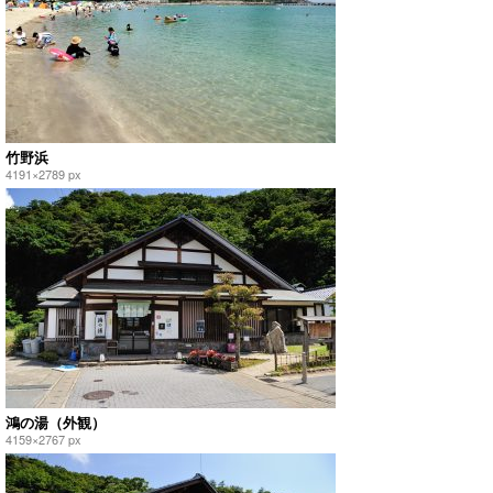
竹野浜
4191×2789 px
鴻の湯（外観）
4159×2767 px