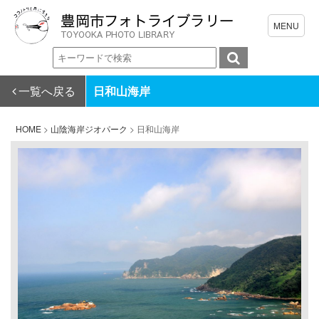
一覧へ戻る
日和山海岸
HOME
>
山陰海岸ジオパーク
>
日和山海岸