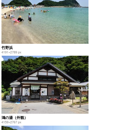
竹野浜
4191×2789 px
鴻の湯（外観）
4159×2767 px