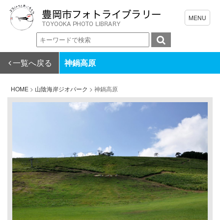
一覧へ戻る
神鍋高原
HOME
>
山陰海岸ジオパーク
>
神鍋高原