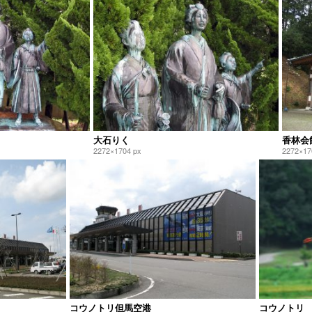
大石りく
香林会
2272×1704 px
2272×17
コウノトリ但馬空港
コウノトリ