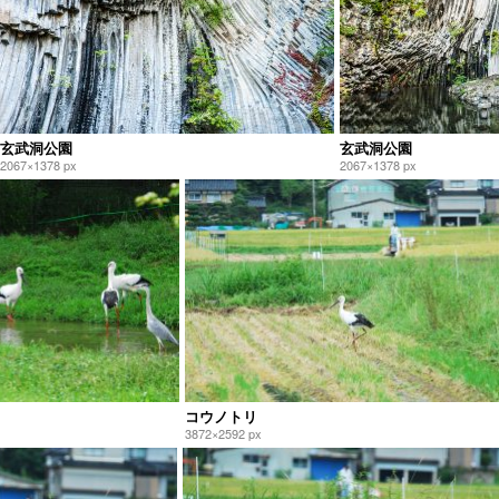
玄武洞公園
玄武洞公園
2067×1378 px
2067×1378 px
コウノトリ
3872×2592 px