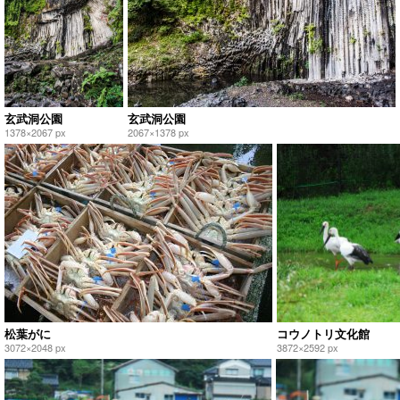
玄武洞公園
玄武洞公園
1378×2067 px
2067×1378 px
松葉がに
コウノトリ文化館
3072×2048 px
3872×2592 px