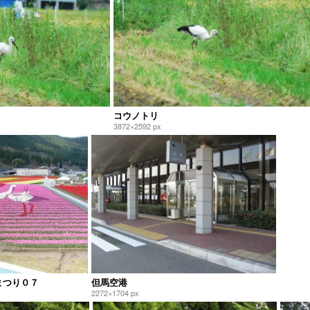
コウノトリ
3872×2592 px
まつり０７
但馬空港
2272×1704 px