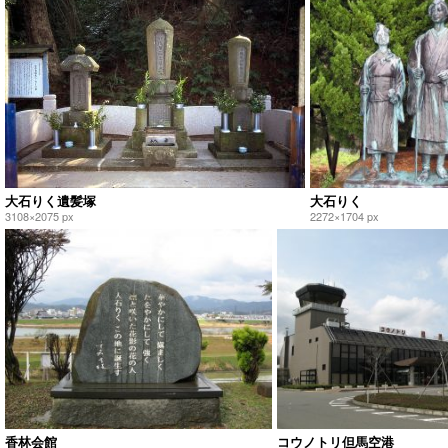
大石りく遺髪塚
大石りく
3108×2075 px
2272×1704 px
香林会館
コウノトリ但馬空港