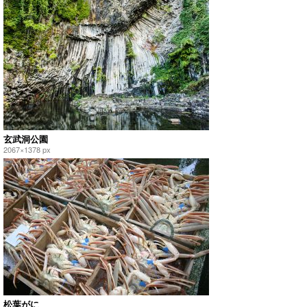
玄武洞公園
2067×1378 px
松葉がに