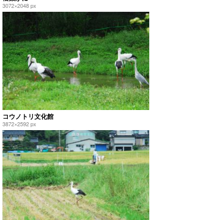
3072×2048 px
コウノトリ文化館
3872×2592 px