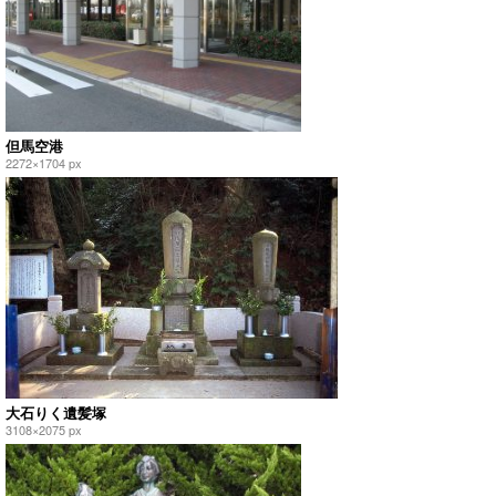
但馬空港
2272×1704 px
大石りく遺髪塚
3108×2075 px