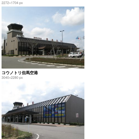
2272×1704 px
コウノトリ但馬空港
3040×2280 px