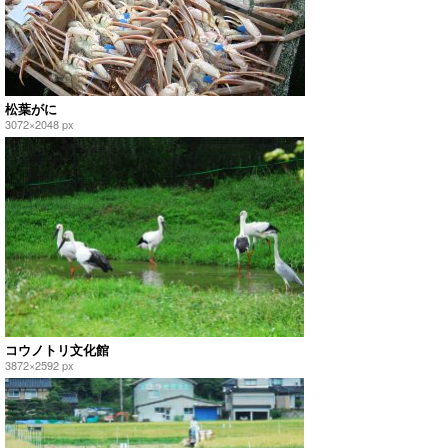
松葉がに
3072×2048 px
コウノトリ文化館
3872×2592 px