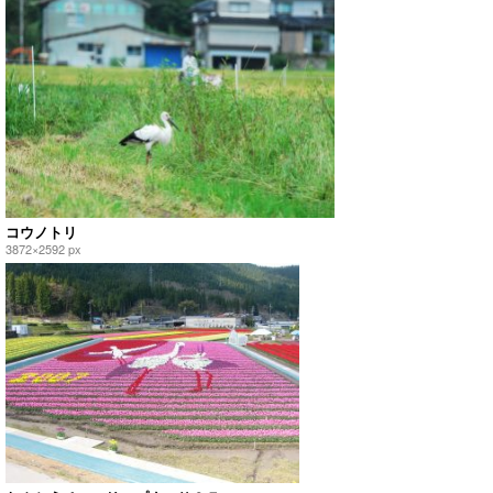
コウノトリ
3872×2592 px