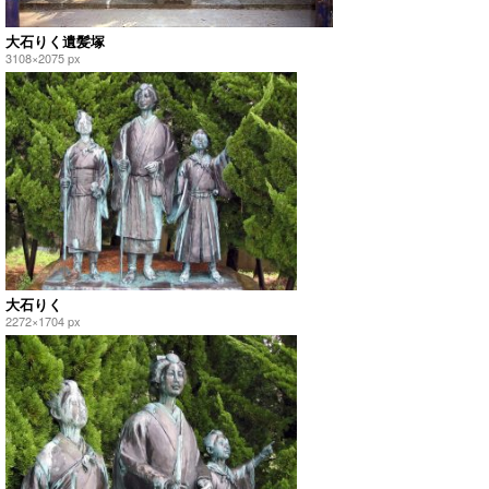
大石りく遺髪塚
3108×2075 px
大石りく
2272×1704 px