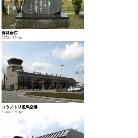
香林会館
2272×1704 px
コウノトリ但馬空港
3040×2280 px