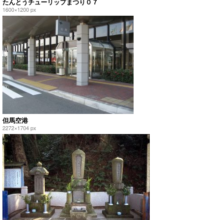
たんとうチューリップまつり０７
1600×1200 px
但馬空港
2272×1704 px