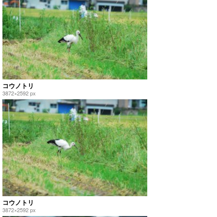
コウノトリ
3872×2592 px
コウノトリ
3872×2592 px