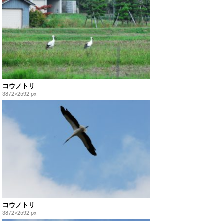
コウノトリ
3872×2592 px
コウノトリ
3872×2592 px