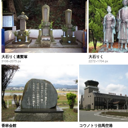
大石りく遺髪塚
大石りく
3108×2075 px
2272×1704 px
香林会館
コウノトリ但馬空港