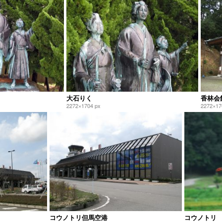
大石りく
香林会
2272×1704 px
2272×17
コウノトリ但馬空港
コウノトリ