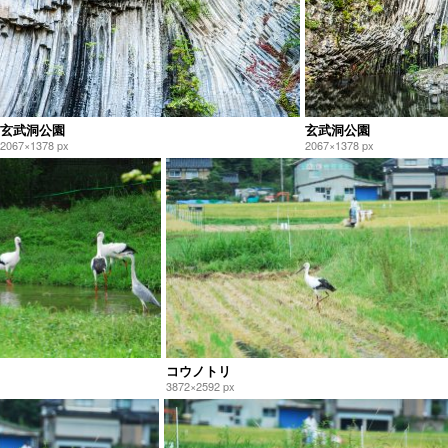
玄武洞公園
玄武洞公園
2067×1378 px
2067×1378 px
コウノトリ
3872×2592 px