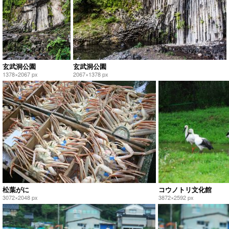
玄武洞公園
玄武洞公園
1378×2067 px
2067×1378 px
松葉がに
コウノトリ文化館
3072×2048 px
3872×2592 px