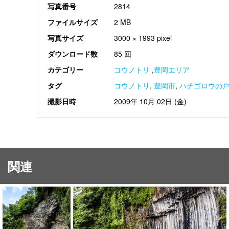
写真番号
2814
ファイルサイズ
2 MB
写真サイズ
3000 × 1993 pixel
ダウンロード数
85 回
カテゴリー
コウノトリ
,
豊岡エリア
タグ
コウノトリ
,
豊岡市
,
ハチゴロウの
撮影日時
2009年 10月 02日 (金)
関連