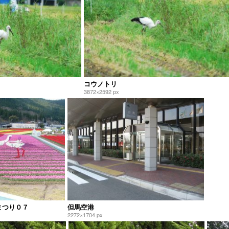
コウノトリ
3872×2592 px
まつり０７
但馬空港
2272×1704 px