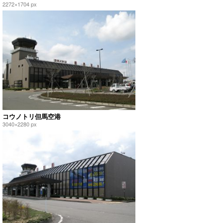
2272×1704 px
コウノトリ但馬空港
3040×2280 px