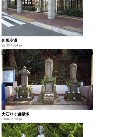
但馬空港
2272×1704 px
大石りく遺髪塚
3108×2075 px