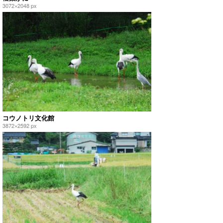
3072×2048 px
コウノトリ文化館
3872×2592 px