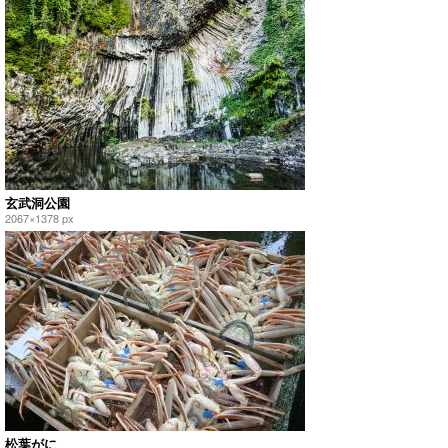
玄武洞公園
2067×1378 px
松葉がに