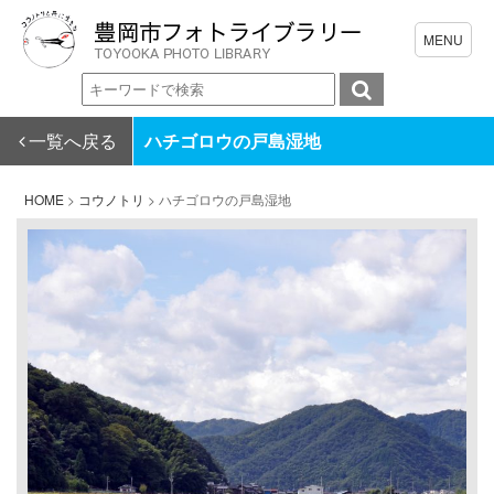
一覧へ戻る
ハチゴロウの戸島湿地
HOME
>
コウノトリ
>
ハチゴロウの戸島湿地