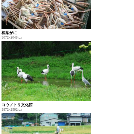
松葉がに
3072×2048 px
コウノトリ文化館
3872×2592 px