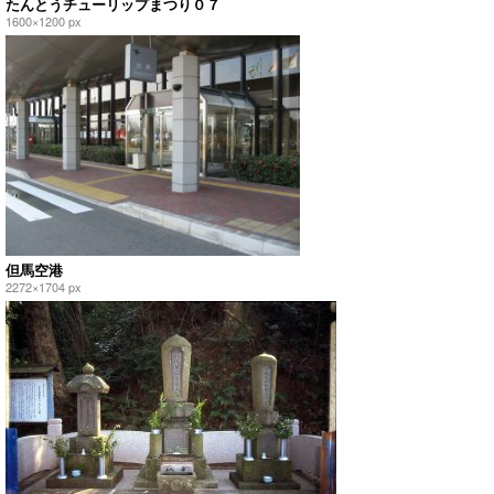
たんとうチューリップまつり０７
1600×1200 px
但馬空港
2272×1704 px