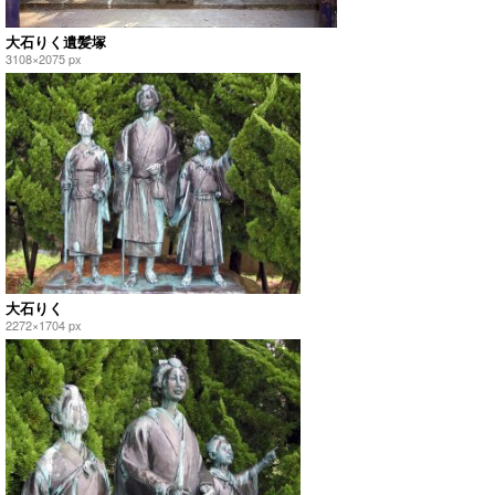
大石りく遺髪塚
3108×2075 px
大石りく
2272×1704 px