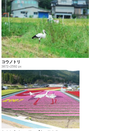
コウノトリ
3872×2592 px