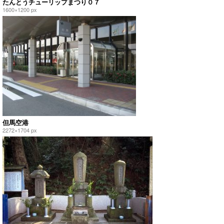
たんとうチューリップまつり０７
1600×1200 px
但馬空港
2272×1704 px