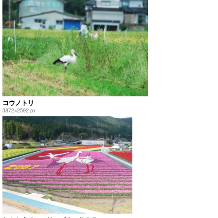
コウノトリ
3872×2592 px