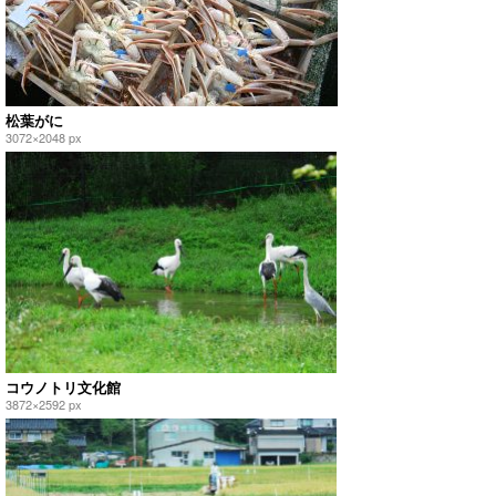
松葉がに
3072×2048 px
コウノトリ文化館
3872×2592 px