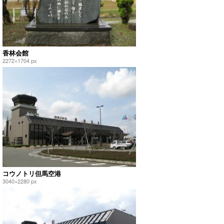
香林会館
2272×1704 px
コウノトリ但馬空港
3040×2280 px