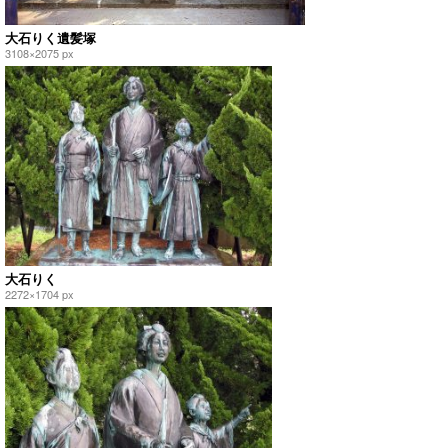
大石りく遺髪塚
3108×2075 px
大石りく
2272×1704 px