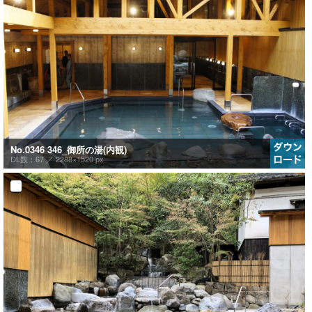
No.0346 346_御所の湯(内観)
DL数：67 ／
2288×1520 px