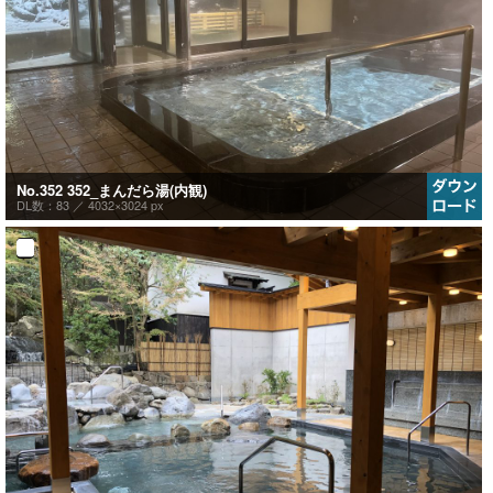
No.352 352_まんだら湯(内観)
DL数：83 ／
4032×3024 px