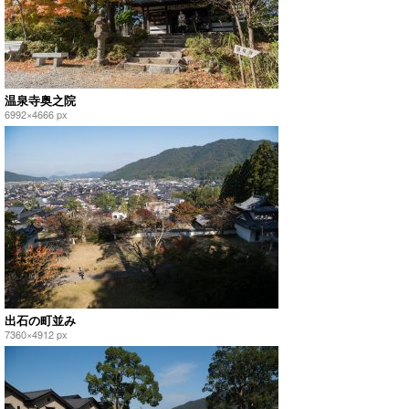
温泉寺奥之院
6992×4666 px
出石の町並み
7360×4912 px