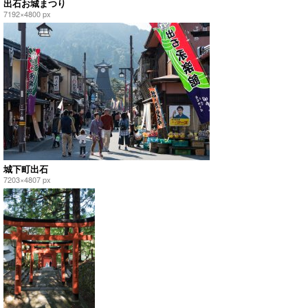
出石お城まつり
7192×4800 px
城下町出石
7203×4807 px