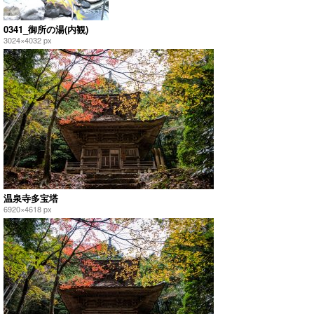
0341_御所の湯(内観)
3024×4032 px
温泉寺多宝塔
6920×4618 px