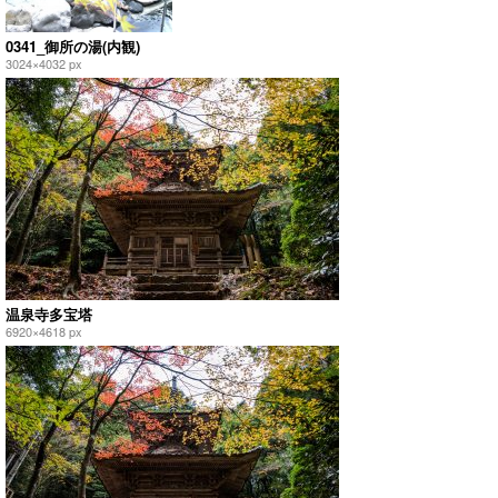
0341_御所の湯(内観)
3024×4032 px
温泉寺多宝塔
6920×4618 px