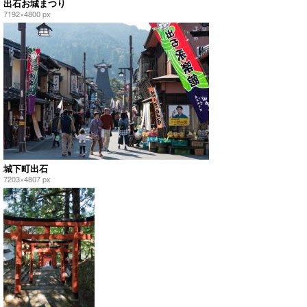
出石お城まつり
7192×4800 px
城下町出石
7203×4807 px