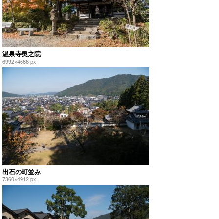
温泉寺奥之院
6992×4666 px
出石の町並み
7360×4912 px