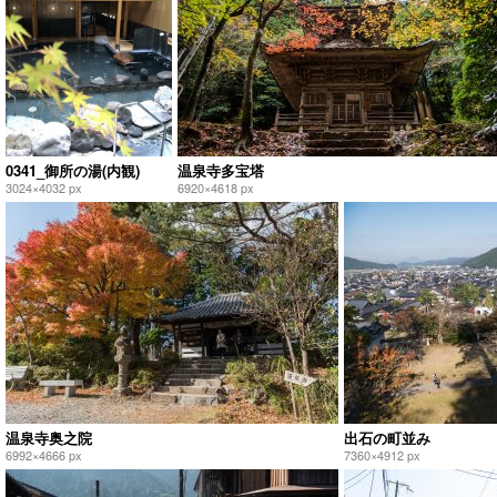
0341_御所の湯(内観)
温泉寺多宝塔
3024×4032 px
6920×4618 px
温泉寺奥之院
出石の町並み
6992×4666 px
7360×4912 px