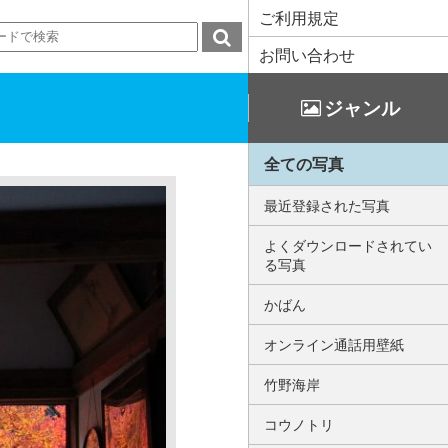
ご利用規定
お問い合わせ
ジャンル
全ての写真
最近登録された写真
よくダウンロードされてい
る写真
かばん
オンライン通話用壁紙
竹野海岸
コウノトリ