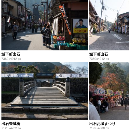
城下町出石
城下町出石
7360×4912 px
7360×4912 px
出石登城橋
出石お城まつり
7120×4752 px
7192×4800 px