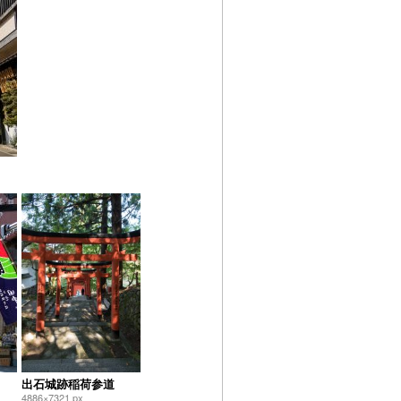
出石城跡稲荷参道
4886×7321 px