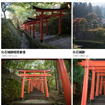
出石城跡稲荷参道
出石城跡
7360×4912 px
7284×4861 px