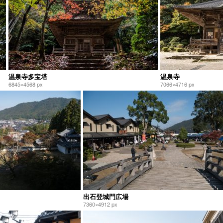
温泉寺多宝塔
温泉寺
6845×4568 px
7066×4716 px
出石登城門広場
7360×4912 px