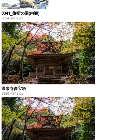
0341_御所の湯(内観)
3024×4032 px
温泉寺多宝塔
6920×4618 px