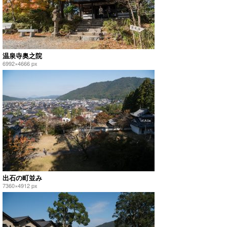
温泉寺奥之院
6992×4666 px
出石の町並み
7360×4912 px