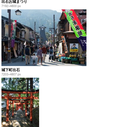
出石お城まつり
7192×4800 px
城下町出石
7203×4807 px