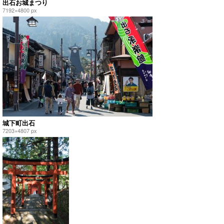
出石お城まつり
7192×4800 px
城下町出石
7203×4807 px