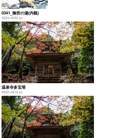
0341_御所の湯(内観)
3024×4032 px
温泉寺多宝塔
6920×4618 px