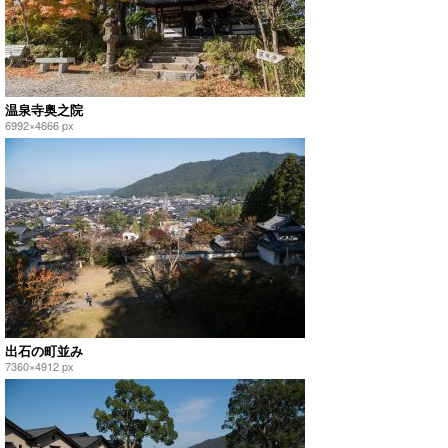
温泉寺奥之院
6992×4666 px
出石の町並み
7360×4912 px