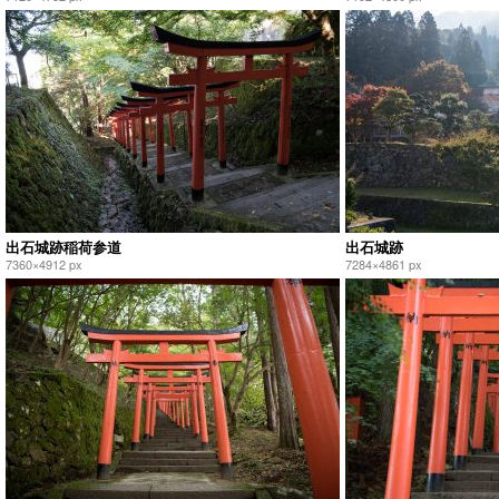
出石城跡稲荷参道
出石城跡
7360×4912 px
7284×4861 px