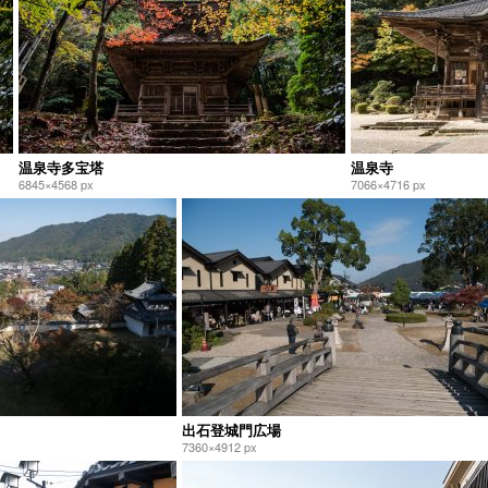
温泉寺多宝塔
温泉寺
6845×4568 px
7066×4716 px
出石登城門広場
7360×4912 px