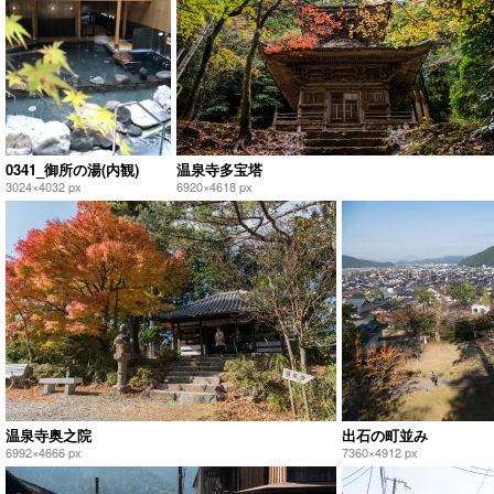
0341_御所の湯(内観)
温泉寺多宝塔
3024×4032 px
6920×4618 px
温泉寺奥之院
出石の町並み
6992×4666 px
7360×4912 px