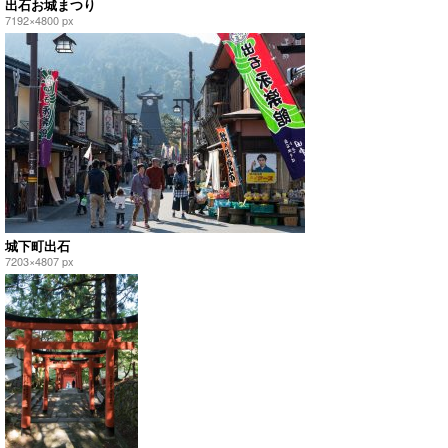
出石お城まつり
7192×4800 px
城下町出石
7203×4807 px