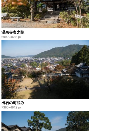
温泉寺奥之院
6992×4666 px
出石の町並み
7360×4912 px