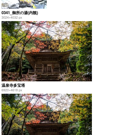
0341_御所の湯(内観)
3024×4032 px
温泉寺多宝塔
6920×4618 px