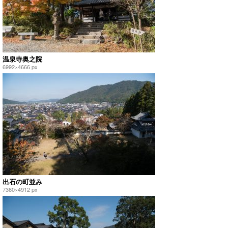
温泉寺奥之院
6992×4666 px
出石の町並み
7360×4912 px