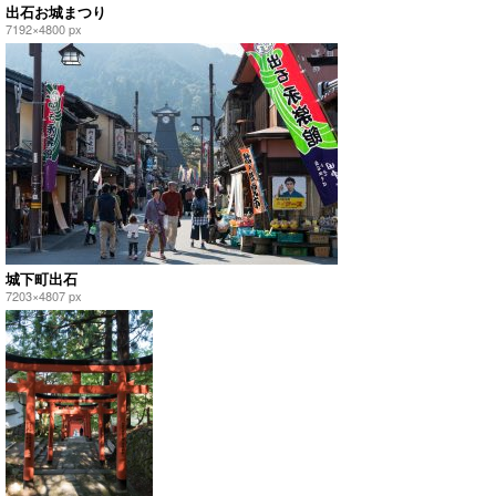
出石お城まつり
7192×4800 px
城下町出石
7203×4807 px