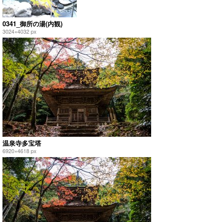
0341_御所の湯(内観)
3024×4032 px
温泉寺多宝塔
6920×4618 px