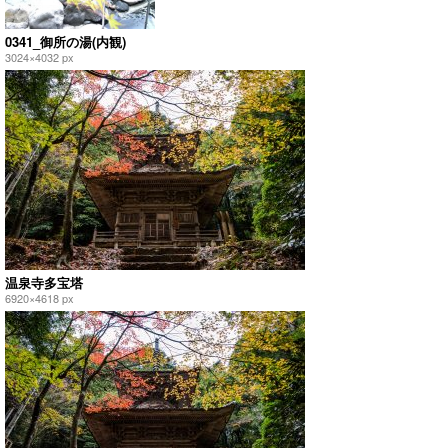
0341_御所の湯(内観)
3024×4032 px
温泉寺多宝塔
6920×4618 px