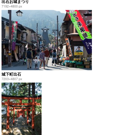
出石お城まつり
7192×4800 px
城下町出石
7203×4807 px