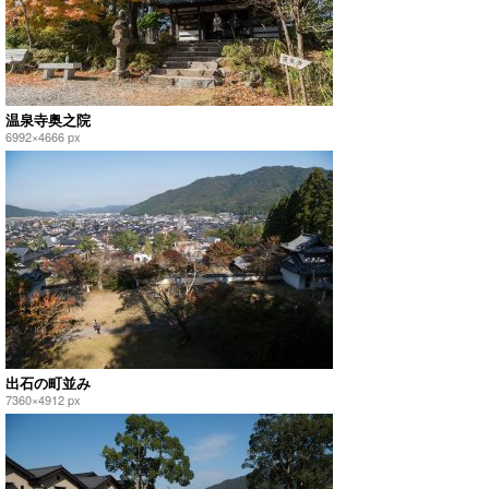
温泉寺奥之院
6992×4666 px
出石の町並み
7360×4912 px