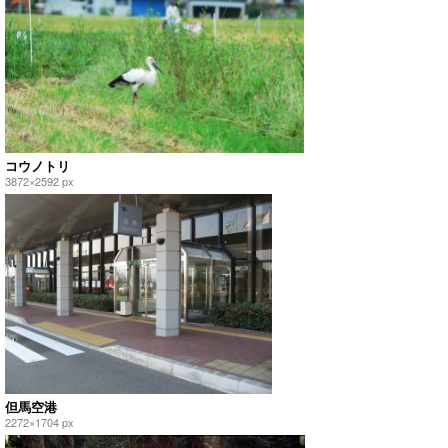
コウノトリ
3872×2592 px
但馬空港
2272×1704 px