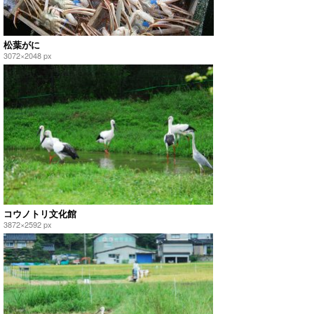
松葉がに
3072×2048 px
コウノトリ文化館
3872×2592 px