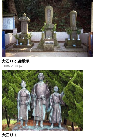
大石りく遺髪塚
3108×2075 px
大石りく