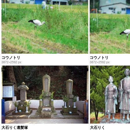
コウノトリ
コウノトリ
3872×2592 px
3872×2592 px
大石りく遺髪塚
大石りく