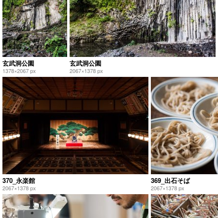
玄武洞公園
玄武洞公園
1378×2067 px
2067×1378 px
370_永楽館
369_出石そば
2067×1378 px
2067×1378 px