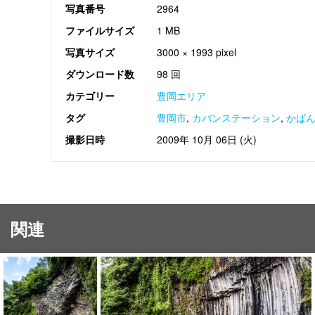
写真番号
2964
ファイルサイズ
1 MB
写真サイズ
3000 × 1993 pixel
ダウンロード数
98 回
カテゴリー
豊岡エリア
タグ
豊岡市
,
カバンステーション
,
かば
撮影日時
2009年 10月 06日 (火)
関連