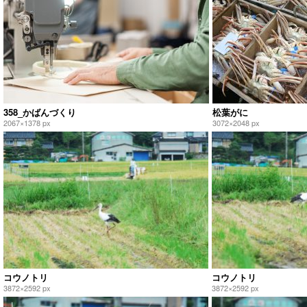
358_かばんづくり
松葉がに
2067×1378 px
3072×2048 px
コウノトリ
コウノトリ
3872×2592 px
3872×2592 px