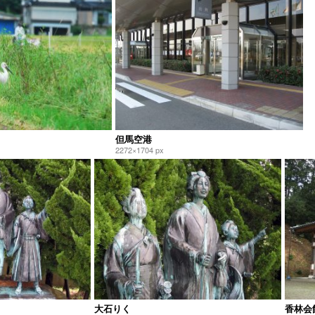
但馬空港
2272×1704 px
大石りく
香林会