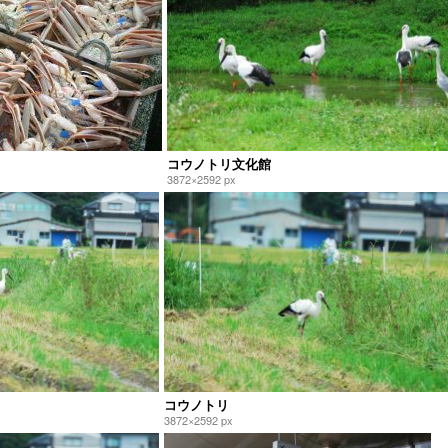
コウノトリ文化館
3872×2592 px
コウノトリ
3872×2592 px