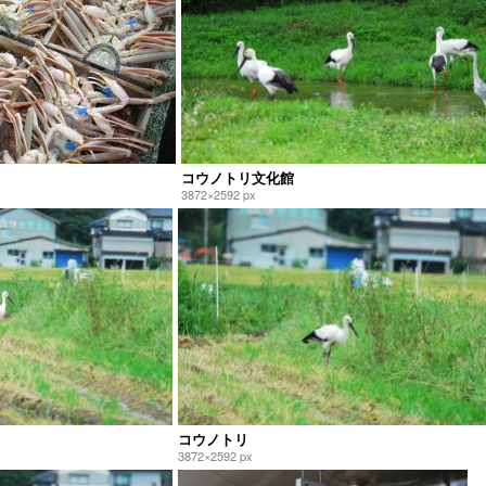
コウノトリ文化館
3872×2592 px
コウノトリ
3872×2592 px