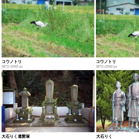
コウノトリ
コウノトリ
3872×2592 px
3872×2592 px
大石りく遺髪塚
大石りく