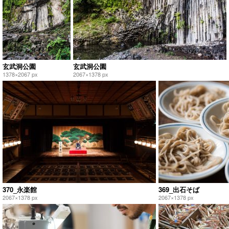
玄武洞公園
玄武洞公園
1378×2067 px
2067×1378 px
370_永楽館
369_出石そば
2067×1378 px
2067×1378 px