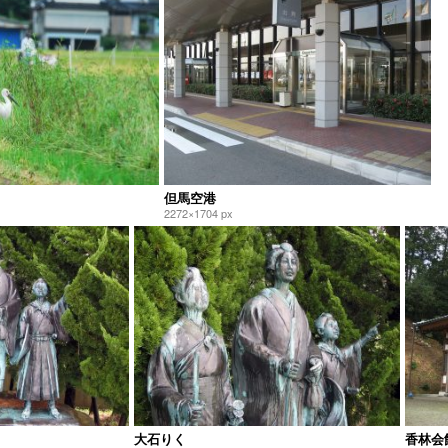
但馬空港
2272×1704 px
大石りく
香林会