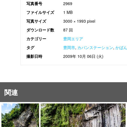
写真番号
2969
ファイルサイズ
1 MB
写真サイズ
3000 × 1993 pixel
ダウンロード数
87 回
カテゴリー
豊岡エリア
タグ
豊岡市
,
カバンステーション
,
かば
撮影日時
2009年 10月 06日 (火)
関連