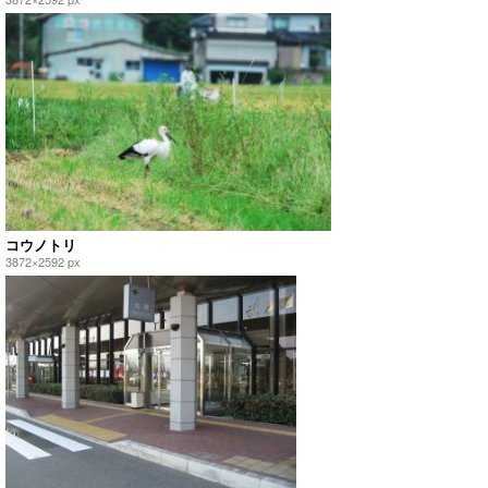
コウノトリ
3872×2592 px