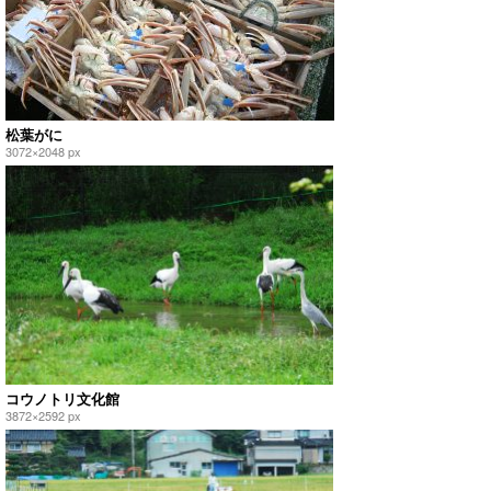
松葉がに
3072×2048 px
コウノトリ文化館
3872×2592 px