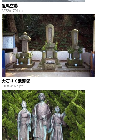
但馬空港
2272×1704 px
大石りく遺髪塚
3108×2075 px