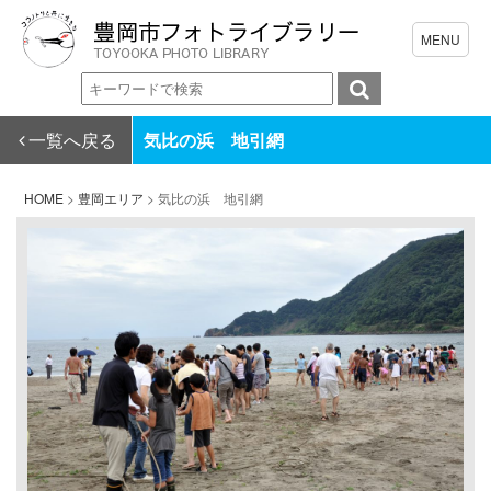
一覧へ戻る
気比の浜 地引網
HOME
>
豊岡エリア
>
気比の浜 地引網