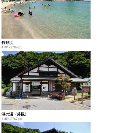
竹野浜
4191×2789 px
鴻の湯（外観）
4159×2767 px