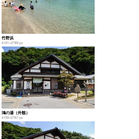
竹野浜
4191×2789 px
鴻の湯（外観）
4159×2767 px