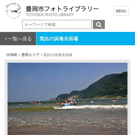
一覧へ戻る
気比の浜海水浴場
HOME
>
豊岡エリア
>
気比の浜海水浴場