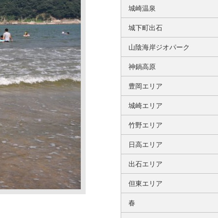
城崎温泉
城下町出石
山陰海岸ジオパーク
神鍋高原
豊岡エリア
城崎エリア
竹野エリア
日高エリア
出石エリア
但東エリア
春