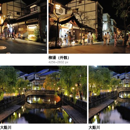
柳湯（外観）
4256×2832 px
大谿川
大谿川