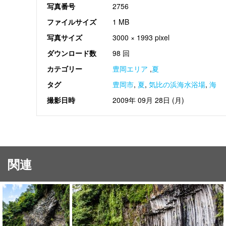
写真番号
2756
ファイルサイズ
1 MB
写真サイズ
3000 × 1993 pixel
ダウンロード数
98 回
カテゴリー
豊岡エリア
,
夏
タグ
豊岡市
,
夏
,
気比の浜海水浴場
,
海
撮影日時
2009年 09月 28日 (月)
関連