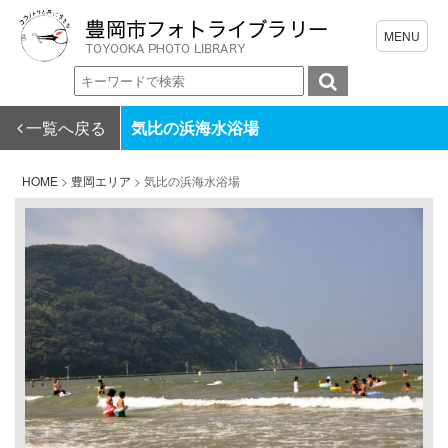
一覧へ戻る
気比の浜海水浴場
HOME
>
豊岡エリア
>
気比の浜海水浴場