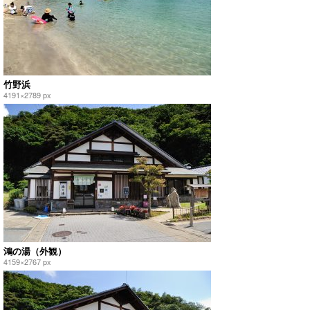
竹野浜
4191×2789 px
鴻の湯（外観）
4159×2767 px