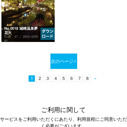
No.0018 城崎温泉夢
花火
DL数：67 ／
2832×4256
px
次のページ
1
2
3
4
5
6
7
8
»
ご利用に関して
サービスをご利用いただくにあたり、利用規程にご同意いただ
く必要がございます。