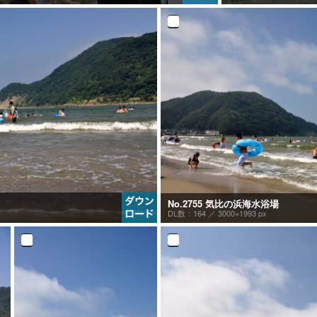
No.2755 気比の浜海水浴場
DL数：164 ／
3000×1993 px