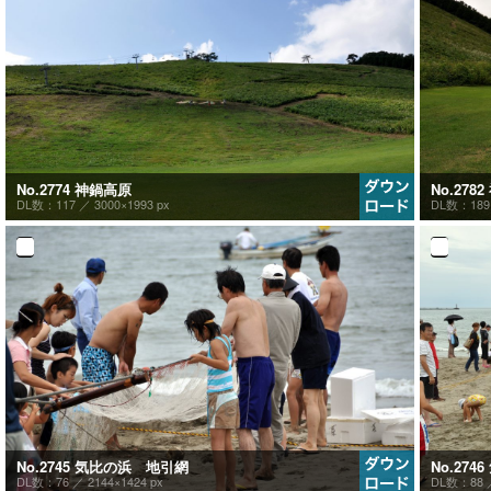
No.2774 神鍋高原
No.278
DL数：117 ／
3000×1993 px
DL数：18
No.2745 気比の浜 地引網
No.27
DL数：76 ／
2144×1424 px
DL数：88