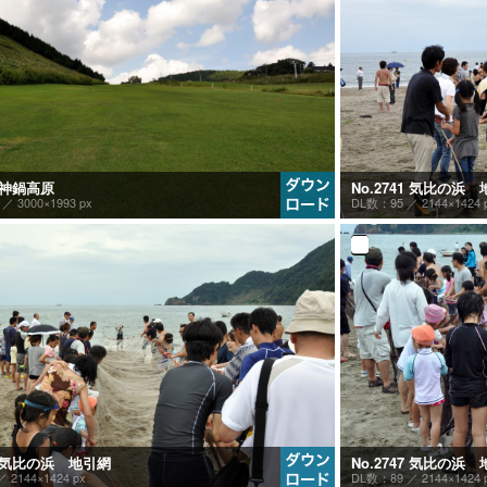
2 神鍋高原
No.2741 気比の浜
9 ／
3000×1993 px
DL数：95 ／
2144×1424 
46 気比の浜 地引網
No.2747 気比の浜
 ／
2144×1424 px
DL数：89 ／
2144×1424 