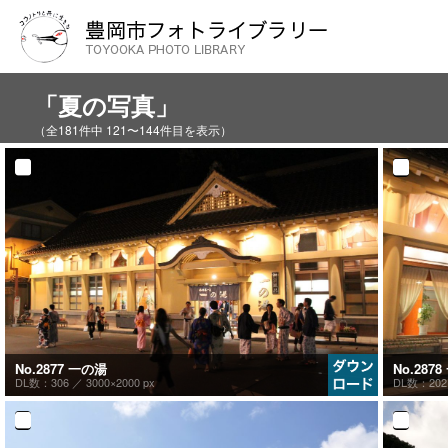
「夏の写真」
（全181件中 121〜144件目を表示）
No.2877 一の湯
No.287
DL数：306 ／
3000×2000 px
DL数：20