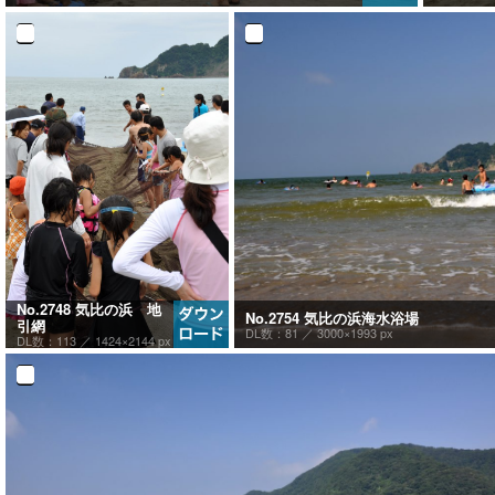
No.2748 気比の浜 地
No.2754 気比の浜海水浴場
引網
DL数：81 ／
3000×1993 px
DL数：113 ／
1424×2144 px