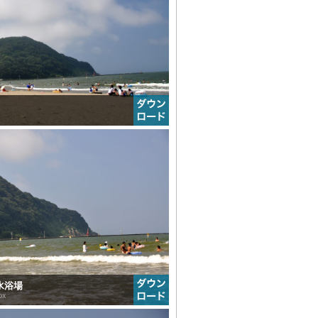
海水浴場
px