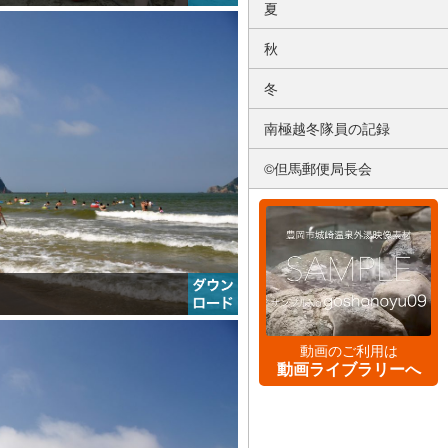
夏
秋
冬
南極越冬隊員の記録
©但馬郵便局長会
動画のご利用は
動画ライブラリーへ