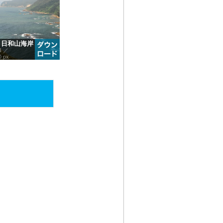
67 日和山海岸
4 ／
0 px