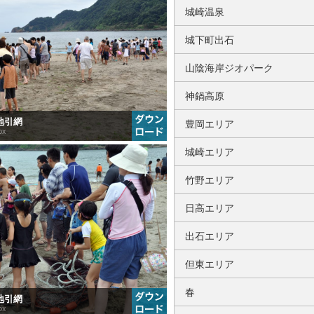
城崎温泉
城下町出石
山陰海岸ジオパーク
神鍋高原
 地引網
豊岡エリア
px
城崎エリア
竹野エリア
日高エリア
出石エリア
但東エリア
春
 地引網
px