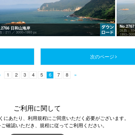
No.27
o.2766 日和山海岸
DL数：10
数：211 ／
3000×1993 px
1993×300
次のページ
«
1
2
3
4
5
6
7
8
»
ご利用に関して
くにあたり、利用規程にご同意いただく必要がございます。
をご確認いただき、規程に従ってご利用ください。