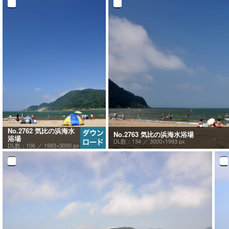
No.2762 気比の浜海水
No.2763 気比の浜海水浴場
浴場
DL数：134 ／
3000×1993 px
DL数：106 ／
1993×3000 px