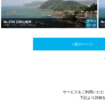
No.2765 日和山海岸
N
DL数：177 ／
3000×1993 px
DL
前のページ
サービスをご利用いただ
下記より詳細