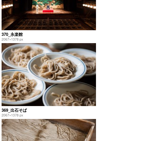
370_永楽館
2067×1378 px
369_出石そば
2067×1378 px