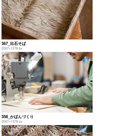
367_出石そば
2067×1378 px
358_かばんづくり
2067×1378 px