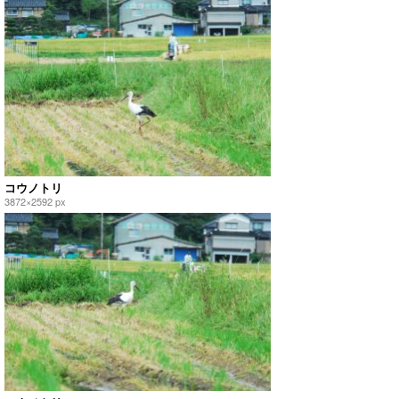
コウノトリ
3872×2592 px