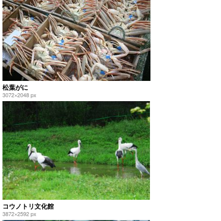
松葉がに
3072×2048 px
コウノトリ文化館
3872×2592 px