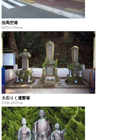
但馬空港
2272×1704 px
大石りく遺髪塚
3108×2075 px